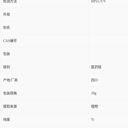
HPLC/UV
检测方法
外观
别名
CAS编号
包装
级别
医药级
产地/厂商
四川
10g
包装规格
提取来源
植物
%
纯度