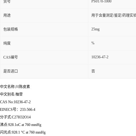
PS0170-1000
货号
用途
用于含量测定/鉴定/药理实
25mg
包装规格
%
纯度
10236-47-2
CAS编号
是否进口
否
中文名称:川陈皮素
中文别名:柚苷
CAS No:10236-47-2
EINECS号：233-566-4
分子式:C27H32O14
沸点:928.1oC at 760 mmHg
闪光点:928.1 °C at 760 mmHg