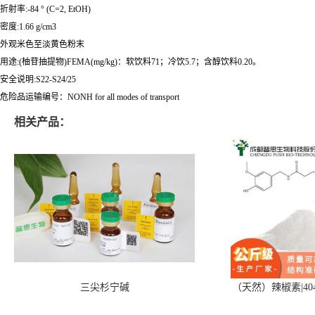
折射率:-84 ° (C=2, EtOH)
密度:1.66 g/cm3
外观米色至淡黄色粉末
用途:(柚苷抽提物)FEMA(mg/kg)：软饮料71；冷饮5.7；含醇饮料0.20。
安全说明:S22-S24/25
危险品运输编号：NONH for all modes of transport
相关产品：
三尖杉宁碱
（天然）辣椒素|404